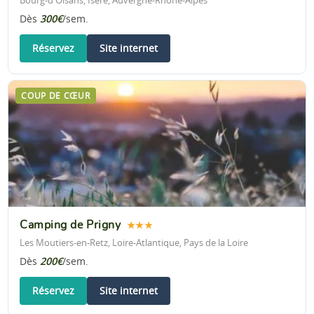
Bourg-d'Oisans, Isère, Auvergne-Rhône-Alpes
Dès
300€
/sem.
Réservez
Site internet
COUP DE CŒUR
Camping de Prigny
★★★
Les Moutiers-en-Retz, Loire-Atlantique, Pays de la Loire
Dès
200€
/sem.
Réservez
Site internet