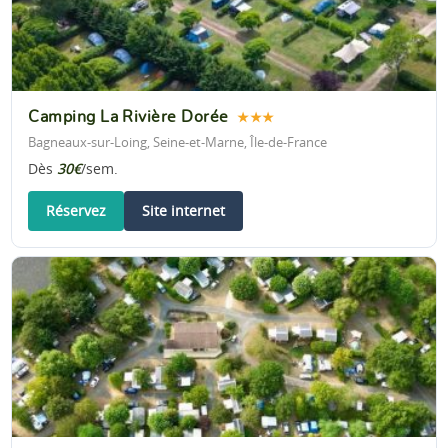
Camping La Rivière Dorée
★★★
Bagneaux-sur-Loing, Seine-et-Marne, Île-de-France
Dès
30€
/sem.
Réservez
Site internet