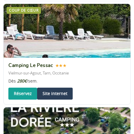
COUP DE CŒUR
Camping Le Pessac
★★★
Vielmur-sur-Agout, Tarn, Occitanie
Dès
280€
/sem.
Réservez
Site internet