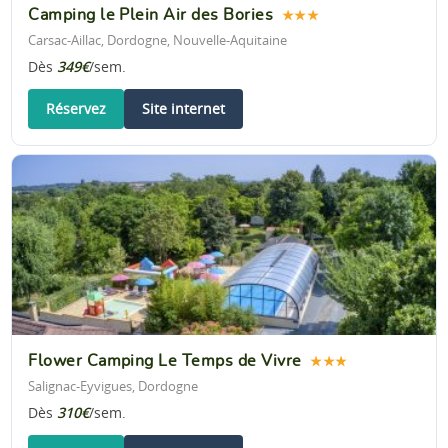
Camping le Plein Air des Bories
★★★
Carsac-Aillac, Dordogne, Nouvelle-Aquitaine
Dès
349€
/sem.
Réservez
Site internet
Flower Camping Le Temps de Vivre
★★★
Salignac-Eyvigues, Dordogne
Dès
310€
/sem.