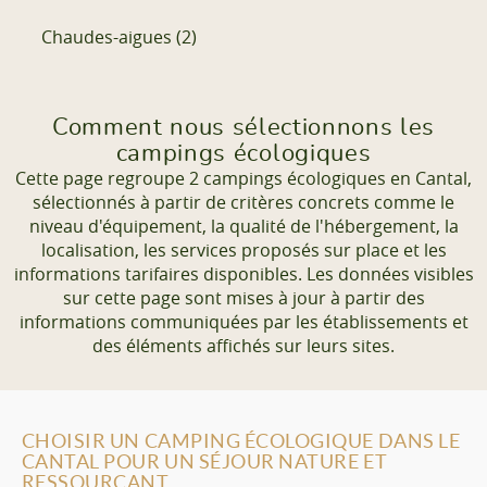
En vallée du Lot, entre Cantal, Lot et Aveyron, à
Saint
Chaudes-aigues (2)
⭐ Note : 4.4/5 (sur 98 avis)
Saint-Constant, Cantal , Auvergne-Rhône-Alpes
Voir le site
Comment nous sélectionnons les
campings écologiques
Dès
19€
/ semaine en location
Cette page regroupe 2 campings écologiques en Cantal,
sélectionnés à partir de critères concrets comme le
niveau d'équipement, la qualité de l'hébergement, la
Découvrir
localisation, les services proposés sur place et les
informations tarifaires disponibles. Les données visibles
sur cette page sont mises à jour à partir des
informations communiquées par les établissements et
des éléments affichés sur leurs sites.
CHOISIR UN CAMPING ÉCOLOGIQUE DANS LE
CANTAL POUR UN SÉJOUR NATURE ET
RESSOURÇANT