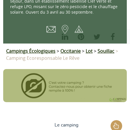
séjour, dans un établissement labellisé Clef Verte et
refuge LPO, misant sur le zéro pesticide et le chauffage
solaire. Ouvert du 3 avril au 30 septembre.
Campings Écologiques
>
Occitanie
>
Lot
>
Souillac
>
Camping Ecoresponsable Le Rêve
Le camping