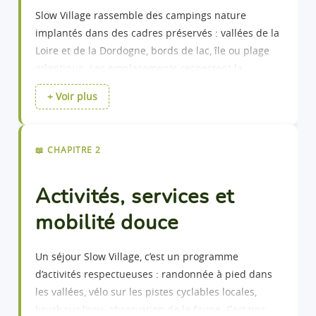
Slow Village rassemble des campings nature
Découvrir ce
locatif
implantés dans des cadres préservés : vallées de la
Loire et de la Dordogne, bords de lac, île ou plage
Tiny House 2 ch. vue mer
atlantique. Les emplacements respectent la
2 chambres - 4
483 €
À partir de
/ 7 nuits
végétation existante. Les hébergements — lodges
personnes - 26 m²
+ Voir plus
bois, toiles, emplacements nus — minimisent
Découvrir ce
l’emprise sur le sol et s’effacent dans le paysage.
locatif
Le confort proposé est essentiel : sanitaires
📖 CHAPITRE 2
propres, location de linge, aire de jeux en bois,
piscine ou plan aquatique naturel. Les tarifs restent
Activités, services et
accessibles, avec des disponibilités intéressantes
mobilité douce
hors haute saison. Les ouvertures débutent
généralement en avril, pour profiter de nuits
fraîches et de paysages reposants avant l’afflux
Un séjour Slow Village, c’est un programme
estival.
d’activités respectueuses : randonnée à pied dans
les vallées, vélo sur les pistes cyclables locales,
kayak sur l’eau, observation de la faune. Certains