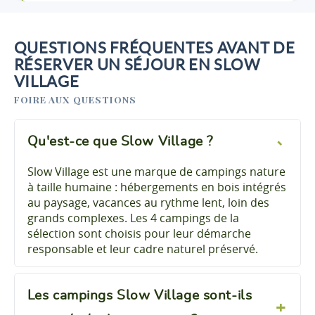
Découvrir ce
chèques vacances et ANCV.
locatif
Pour un tourisme responsable, Slow Village
QUESTIONS FRÉQUENTES AVANT DE
Tiny House 2 chambres
encourage les prestations de proximité : arriver en
RÉSERVER UN SÉJOUR EN SLOW
2 chambres - 4
316 €
À partir de
/ 7 nuits
personnes - 24 m²
VILLAGE
train, explorer la région à pied ou à vélo,
consommer local. La réservation hors saison offre
FOIRE AUX QUESTIONS
Découvrir ce
des tarifs réduits et un accès aux meilleurs
locatif
emplacements, avec des nuits dans un cadre
Qu'est-ce que Slow Village ?
naturel authentique.
Slow Village est une marque de campings nature
à taille humaine : hébergements en bois intégrés
au paysage, vacances au rythme lent, loin des
grands complexes. Les 4 campings de la
sélection sont choisis pour leur démarche
responsable et leur cadre naturel préservé.
Les campings Slow Village sont-ils
Camping Slow Village Ile de Ré