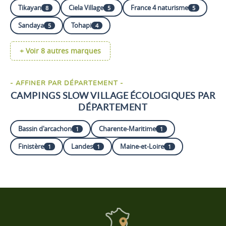
Tikayan
Ciela Village
France 4 naturisme
chambres
8
5
5
449 €
À partir de
/ 7 nuits
2 chambres - 5
personnes - 35 m²
Sandaya
Tohapi
5
4
Découvrir ce
+ Voir 8 autres marques
locatif
- AFFINER PAR DÉPARTEMENT -
CAMPINGS SLOW VILLAGE ÉCOLOGIQUES PAR
DÉPARTEMENT
Bassin d'arcachon
Charente-Maritime
1
1
Finistère
Landes
Maine-et-Loire
1
1
1