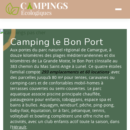
Camping le Bon Port
Aux portes du parc naturel régional de Camargue, à
douze kilomètres des plages méditerranéennes et dix
kilomètres de La Grande Motte, le Bon Port s’installe au
383 chemin du Mas Saint-Ange à Lunel. Ce quatre étoiles
familial compte
293 emplacements et 60 locations
, avec
des parcelles jusqu’à 80 m² pour tentes, caravanes ou
camping-cars et de confortables mobil-homes à
terrasses couvertes ou semi-couvertes. Le parc
aquatique associe piscine principale chauffée,
pataugeoire pour enfants, toboggans, espace spa et
bains à bulles. Aquagym, windsurf, pêche, ping-pong,
baby-foot, équitation, tir à l’arc, pétanque, tennis,
volleyball et bowling complètent une offre riche en
activités, avec un club enfants actif toute la saison, dans
l’
Hérault
.