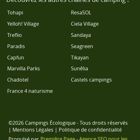
Tohapi
ResaSOL
Yelloh! Village
Ciela Village
Treflio
Sandaya
Paradis
Seagreen
Capfun
Tikayan
Marvilla Parks
Sunêlia
Chadotel
Castels campings
France 4 naturisme
©2026 Campings Écologique - Tous droits réservés
|
Mentions Légales
|
Politique de confidentialité
Propulsé par
Première.Page
-
Agence SEO pour les