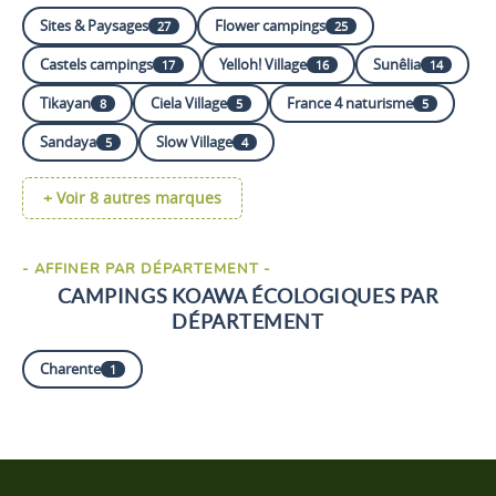
Sites & Paysages
Flower campings
27
25
Castels campings
Yelloh! Village
Sunêlia
17
16
14
Tikayan
Ciela Village
France 4 naturisme
8
5
5
Sandaya
Slow Village
5
4
+ Voir 8 autres marques
- AFFINER PAR DÉPARTEMENT -
CAMPINGS KOAWA ÉCOLOGIQUES PAR
DÉPARTEMENT
Charente
1